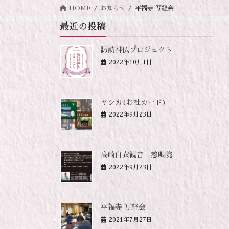
コ
ナ
HOME
お知らせ
平福寺 写経会
ン
ビ
最近の投稿
テ
ゲ
ン
ー
諏訪神仏プロジェクト
ツ
シ
2022年10月1日
へ
ョ
ス
ン
キ
に
ヤシカ(お社カード)
ッ
移
2022年9月23日
プ
動
高崎白衣観音 慈眼院
2022年9月23日
平福寺 写経会
2021年7月27日